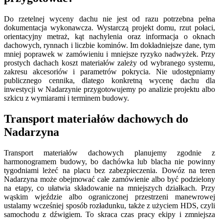
Do rzetelnej wyceny dachu nie jest od razu potrzebna pełna
dokumentacja wykonawcza. Wystarczą projekt domu, rzut połaci,
orientacyjny metraż, kąt nachylenia oraz informacja o oknach
dachowych, rynnach i liczbie kominów. Im dokładniejsze dane, tym
mniej poprawek w zamówieniu i mniejsze ryzyko nadwyżek. Przy
prostych dachach koszt materiałów zależy od wybranego systemu,
zakresu akcesoriów i parametrów pokrycia. Nie udostępniamy
publicznego cennika, dlatego konkretną wycenę dachu dla
inwestycji w Nadarzynie przygotowujemy po analizie projektu albo
szkicu z wymiarami i terminem budowy.
Transport materiałów dachowych do
Nadarzyna
Transport materiałów dachowych planujemy zgodnie z
harmonogramem budowy, bo dachówka lub blacha nie powinny
tygodniami leżeć na placu bez zabezpieczenia. Dowóz na teren
Nadarzyna może obejmować całe zamówienie albo być podzielony
na etapy, co ułatwia składowanie na mniejszych działkach. Przy
wąskim wjeździe albo ograniczonej przestrzeni manewrowej
ustalamy wcześniej sposób rozładunku, także z użyciem HDS, czyli
samochodu z dźwigiem. To skraca czas pracy ekipy i zmniejsza