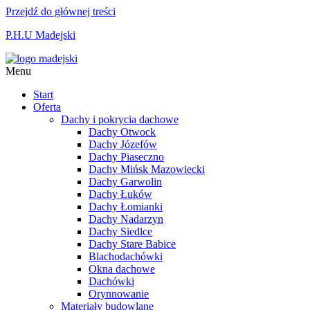
Przejdź do głównej treści
P.H.U Madejski
Menu
Start
Oferta
Dachy i pokrycia dachowe
Dachy Otwock
Dachy Józefów
Dachy Piaseczno
Dachy Mińsk Mazowiecki
Dachy Garwolin
Dachy Łuków
Dachy Łomianki
Dachy Nadarzyn
Dachy Siedlce
Dachy Stare Babice
Blachodachówki
Okna dachowe
Dachówki
Orynnowanie
Materiały budowlane