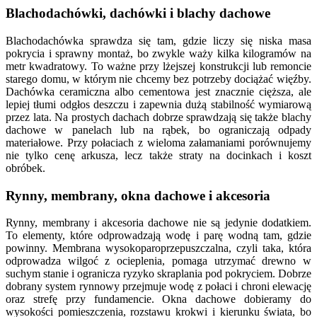
Blachodachówki, dachówki i blachy dachowe
Blachodachówka sprawdza się tam, gdzie liczy się niska masa
pokrycia i sprawny montaż, bo zwykle waży kilka kilogramów na
metr kwadratowy. To ważne przy lżejszej konstrukcji lub remoncie
starego domu, w którym nie chcemy bez potrzeby dociążać więźby.
Dachówka ceramiczna albo cementowa jest znacznie cięższa, ale
lepiej tłumi odgłos deszczu i zapewnia dużą stabilność wymiarową
przez lata. Na prostych dachach dobrze sprawdzają się także blachy
dachowe w panelach lub na rąbek, bo ograniczają odpady
materiałowe. Przy połaciach z wieloma załamaniami porównujemy
nie tylko cenę arkusza, lecz także straty na docinkach i koszt
obróbek.
Rynny, membrany, okna dachowe i akcesoria
Rynny, membrany i akcesoria dachowe nie są jedynie dodatkiem.
To elementy, które odprowadzają wodę i parę wodną tam, gdzie
powinny. Membrana wysokoparoprzepuszczalna, czyli taka, która
odprowadza wilgoć z ocieplenia, pomaga utrzymać drewno w
suchym stanie i ogranicza ryzyko skraplania pod pokryciem. Dobrze
dobrany system rynnowy przejmuje wodę z połaci i chroni elewację
oraz strefę przy fundamencie. Okna dachowe dobieramy do
wysokości pomieszczenia, rozstawu krokwi i kierunku świata, bo