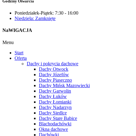
Godziny Otwarcia
Poniedziałek-Piątek: 7:30 - 16:00
Niedziela: Zamknięte
NaWIGACJA
Menu
Start
Oferta
Dachy i pokrycia dachowe
Dachy Otwock
Dachy Józefów
Dachy Piaseczno
Dachy Mińsk Mazowiecki
Dachy Garwolin
Dachy Łuków
Dachy Łomianki
Dachy Nadarzyn
Dachy Siedlce
Dachy Stare Babice
Blachodachówki
Okna dachowe
Dachówki