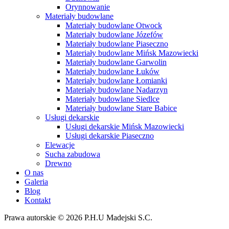
Orynnowanie
Materiały budowlane
Materiały budowlane Otwock
Materiały budowlane Józefów
Materiały budowlane Piaseczno
Materiały budowlane Mińsk Mazowiecki
Materiały budowlane Garwolin
Materiały budowlane Łuków
Materiały budowlane Łomianki
Materiały budowlane Nadarzyn
Materiały budowlane Siedlce
Materiały budowlane Stare Babice
Usługi dekarskie
Usługi dekarskie Mińsk Mazowiecki
Usługi dekarskie Piaseczno
Elewacje
Sucha zabudowa
Drewno
O nas
Galeria
Blog
Kontakt
Prawa autorskie © 2026 P.H.U Madejski S.C.