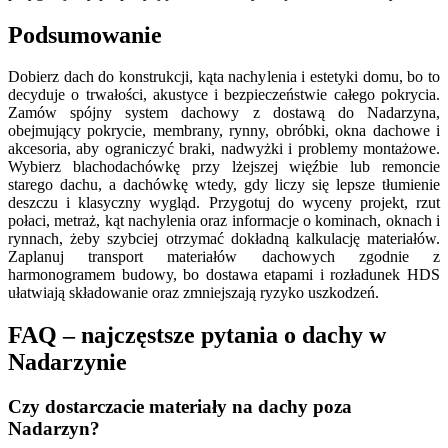
Podsumowanie
Dobierz dach do konstrukcji, kąta nachylenia i estetyki domu, bo to
decyduje o trwałości, akustyce i bezpieczeństwie całego pokrycia.
Zamów spójny system dachowy z dostawą do Nadarzyna,
obejmujący pokrycie, membrany, rynny, obróbki, okna dachowe i
akcesoria, aby ograniczyć braki, nadwyżki i problemy montażowe.
Wybierz blachodachówkę przy lżejszej więźbie lub remoncie
starego dachu, a dachówkę wtedy, gdy liczy się lepsze tłumienie
deszczu i klasyczny wygląd. Przygotuj do wyceny projekt, rzut
połaci, metraż, kąt nachylenia oraz informacje o kominach, oknach i
rynnach, żeby szybciej otrzymać dokładną kalkulację materiałów.
Zaplanuj transport materiałów dachowych zgodnie z
harmonogramem budowy, bo dostawa etapami i rozładunek HDS
ułatwiają składowanie oraz zmniejszają ryzyko uszkodzeń.
FAQ – najczęstsze pytania o dachy w
Nadarzynie
Czy dostarczacie materiały na dachy poza
Nadarzyn?