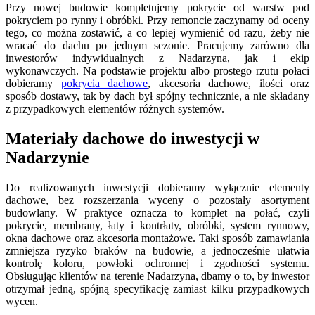
Przy nowej budowie kompletujemy pokrycie od warstw pod
pokryciem po rynny i obróbki. Przy remoncie zaczynamy od oceny
tego, co można zostawić, a co lepiej wymienić od razu, żeby nie
wracać do dachu po jednym sezonie. Pracujemy zarówno dla
inwestorów indywidualnych z Nadarzyna, jak i ekip
wykonawczych. Na podstawie projektu albo prostego rzutu połaci
dobieramy
pokrycia dachowe
, akcesoria dachowe, ilości oraz
sposób dostawy, tak by dach był spójny technicznie, a nie składany
z przypadkowych elementów różnych systemów.
Materiały dachowe do inwestycji w
Nadarzynie
Do realizowanych inwestycji dobieramy wyłącznie elementy
dachowe, bez rozszerzania wyceny o pozostały asortyment
budowlany. W praktyce oznacza to komplet na połać, czyli
pokrycie, membrany, łaty i kontrłaty, obróbki, system rynnowy,
okna dachowe oraz akcesoria montażowe. Taki sposób zamawiania
zmniejsza ryzyko braków na budowie, a jednocześnie ułatwia
kontrolę koloru, powłoki ochronnej i zgodności systemu.
Obsługując klientów na terenie Nadarzyna, dbamy o to, by inwestor
otrzymał jedną, spójną specyfikację zamiast kilku przypadkowych
wycen.