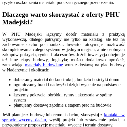
ryzyko uszkodzenia materiału podczas ręcznego przenoszenia.
Dlaczego warto skorzystać z oferty PHU
Madejski?
W PHU Madejski łączymy dobór materiału z praktyką
wykonawczą, dlatego patrzymy nie tylko na katalog, ale też na
zachowanie dachu po montażu. Inwestor otrzymuje możliwość
skompletowania całego systemu w jednym miejscu, a nie osobnych
zakupów pokrycia, rynien i akcesoriów. Jeżeli inwestycja obejmuje
też inne etapy budowy, logistykę można dodatkowo uprościć,
zamawiając
materiały budowlane
wraz z dostawą na plac budowy
w Nadarzynie i okolicach:
dobieramy materiał do konstrukcji, budżetu i estetyki domu
ograniczamy braki i nadwyżki dzięki wycenie na podstawie
projektu
łączymy pokrycie, obróbki, rynny i akcesoria w spójny
system
planujemy dostawę zgodnie z etapem prac na budowie
Jeśli planujesz budowę lub remont dachu, skorzystaj z
kontaktu w
sprawie wyceny dachu
, wyślij projekt lub zestawienie połaci, a
przygotujemy propozycję materiału, wycenę i termin dostawy.