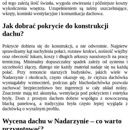
od tego zależą ilość światła, wygoda otwierania i późniejsze koszty
wykończenia wnętrza. Uzupełnieniem są taśmy uszczelniające,
wkręty, kominki wentylacyjne i komunikacja dachowa.
Jak dobrać pokrycie do konstrukcji
dachu?
Pokrycie dobiera się do konstrukcji, a nie odwrotnie. Najpierw
sprawdzamy kąt nachylenia połaci, rozstaw krokwi, nośność więźby
oraz obecność lukarn, koszy i długich arkuszy narażonych na pracę
termiczną. Minimalny dopuszczalny spadek zależy od systemu i
szczelności złączy, dlatego nie każdy materiał nadaje się na każdą
połać. Przy remoncie starszych budynków, jakich wiele w
Nadarzynie i okolicach, często okazuje się, że cięższa dachówka
wymagałaby wzmocnień, podczas gdy blachodachówka pozwala
zachować bezpieczeństwo bez ingerencji w cały układ nośny.
Znaczenie mają też akustyka, wentylacja pod pokryciem i estetyka
bryły. Dom z prostym dachem dobrze współgra z nowoczesną
blachą panelową, a tradycyjna bryła często lepiej wygląda z
dachówką o wyraźnym profilu.
Wycena dachu w Nadarzynie – co warto
przygotować?