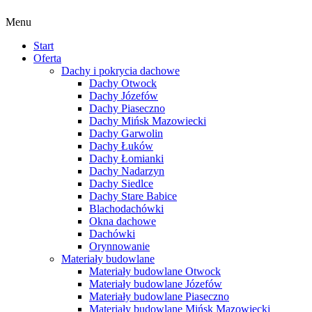
Menu
Start
Oferta
Dachy i pokrycia dachowe
Dachy Otwock
Dachy Józefów
Dachy Piaseczno
Dachy Mińsk Mazowiecki
Dachy Garwolin
Dachy Łuków
Dachy Łomianki
Dachy Nadarzyn
Dachy Siedlce
Dachy Stare Babice
Blachodachówki
Okna dachowe
Dachówki
Orynnowanie
Materiały budowlane
Materiały budowlane Otwock
Materiały budowlane Józefów
Materiały budowlane Piaseczno
Materiały budowlane Mińsk Mazowiecki