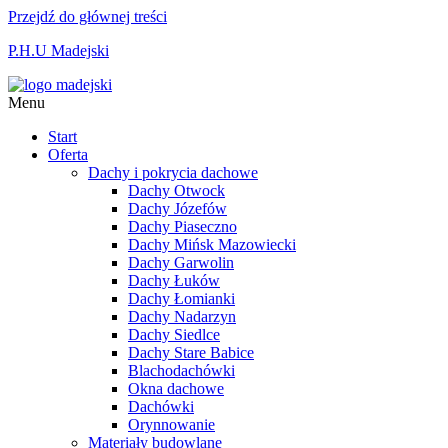
Przejdź do głównej treści
P.H.U Madejski
Menu
Start
Oferta
Dachy i pokrycia dachowe
Dachy Otwock
Dachy Józefów
Dachy Piaseczno
Dachy Mińsk Mazowiecki
Dachy Garwolin
Dachy Łuków
Dachy Łomianki
Dachy Nadarzyn
Dachy Siedlce
Dachy Stare Babice
Blachodachówki
Okna dachowe
Dachówki
Orynnowanie
Materiały budowlane