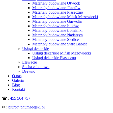
Materiały budowlane Otwock
Materiały budowlane Józefów
Materiały budowlane Piaseczno
Materiały budowlane Mińsk Mazowiecki
Materiały budowlane Garwolin
Materiały budowlane Łuków
Materiały budowlane Łomianki
Materiały budowlane Nadarzyn
Materiały budowlane Siedlce
Materiały budowlane Stare Babice
Usługi dekarskie
Usługi dekarskie Mińsk Mazowiecki
Usługi dekarskie Piaseczno
Elewacje
Sucha zabudowa
Drewno
O nas
Galeria
Blog
Kontakt
☎ :
455 564 757
✉ :
biuro@phumadejski.pl